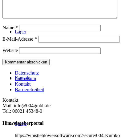
Name
*
Lager
E-Mail-Adresse
*
Website
Datenschutz
Kontakt
Impressum
Kontakt
Barrierefreiheit
Kontakt
Mail: info@004gmbh.de
Tel.: 06021 45348-0
Hinweisgeberportal
Suche
https://whistleblowersoftware.com/secure/004-Kumko